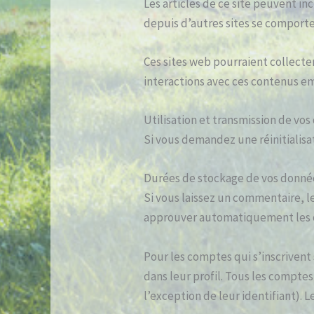
Les articles de ce site peuvent i
depuis d’autres sites se comporte 
Ces sites web pourraient collecter
interactions avec ces contenus e
Utilisation et transmission de vo
Si vous demandez une réinitialisat
Durées de stockage de vos donné
Si vous laissez un commentaire, 
approuver automatiquement les com
Pour les comptes qui s’inscrivent
dans leur profil. Tous les compte
l’exception de leur identifiant). 