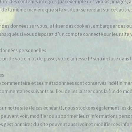
nclure des contenus intégrés (par exemple des vidéos, images, 
de la même manière que si le visiteur se rendait sur cet autre 
 des données sur vous, utiliser des cookies, embarquer des outil
mbarqués si vous disposez d’un compte connecté sur leur site 
s données personnelles
ion de votre mot de passe, votre adresse IP sera incluse dans l’e
es
le commentaire et ses métadonnées sont conservés indéfinimen
mentaires suivants au lieu de les laisser dans la file de mod
 sur notre site (le cas échéant), nous stockons également les
s peuvent voir, modifier ou supprimer leurs informations pers
Les gestionnaires du site peuvent aussi voir et modifier ces info