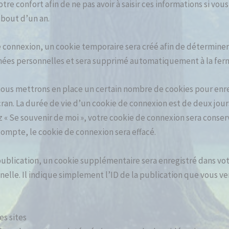
tre confort afin de ne pas avoir à saisir ces informations si v
 bout d’un an.
e connexion, un cookie temporaire sera créé afin de déterminer
onnées personnelles et sera supprimé automatiquement à la fer
ous mettrons en place un certain nombre de cookies pour enre
ran. La durée de vie d’un cookie de connexion est de deux jour
ez « Se souvenir de moi », votre cookie de connexion sera cons
ompte, le cookie de connexion sera effacé.
ublication, un cookie supplémentaire sera enregistré dans vot
e. Il indique simplement l’ID de la publication que vous ven
s sites