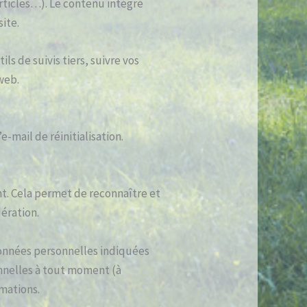
articles…). Le contenu intégré
site.
s de suivis tiers, suivre vos
web.
-mail de réinitialisation.
t. Cela permet de reconnaître et
ération.
 données personnelles indiquées
onnelles à tout moment (à
rmations.