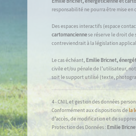
Emilie Bricnet, énergéticienne et car
responsabilité ne pourra être mise en c
Des espaces interactifs (espace contac
cartomancienne
se réserve le droit d
contreviendrait à la législation applica
Le cas échéant,
Emilie Bricnet, énergé
civile et/ou pénale de l’utilisateur, 
soit le support utilisé (texte, photogr
4 - CNIL et gestion des données person
Conformément aux dispositions de
la 
d’accès, de modification et de suppres
Protection des Données :
Emilie Bricne