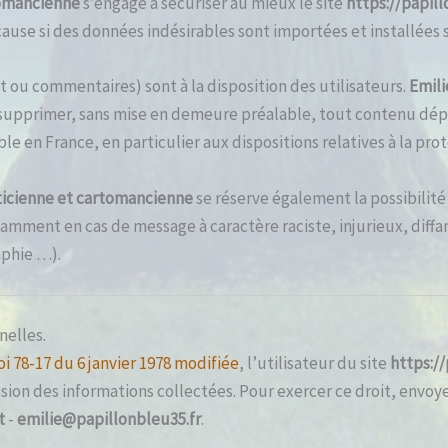
tomancienne
s’engage à sécuriser au mieux le site
https://papill
ause si des données indésirables sont importées et installées su
t ou commentaires) sont à la disposition des utilisateurs.
Emili
e supprimer, sans mise en demeure préalable, tout contenu dép
ble en France, en particulier aux dispositions relatives à la pr
ticienne et cartomancienne
se réserve également la possibilité
notamment en cas de message à caractère raciste, injurieux, di
aphie …).
nelles.
loi 78-17 du 6 janvier 1978 modifiée
, l’utilisateur du site
https://
sion des informations collectées. Pour exercer ce droit, envoy
t
-
emilie@papillonbleu35.fr
.