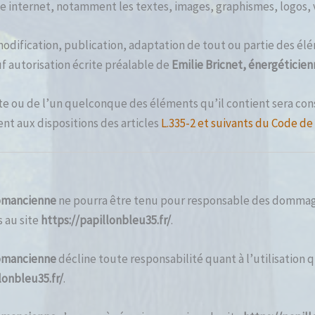
te internet, notamment les textes, images, graphismes, logos, v
odification, publication, adaptation de tout ou partie des élé
auf autorisation écrite préalable de
Emilie Bricnet, énergéticie
ite ou de l’un quelconque des éléments qu’il contient sera c
t aux dispositions des articles
L.335-2 et suivants du Code de
tomancienne
ne pourra être tenu pour responsable des dommages
s au site
https://papillonbleu35.fr/
.
tomancienne
décline toute responsabilité quant à l’utilisation q
lonbleu35.fr/
.