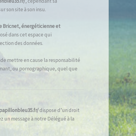
onbleu35.fr/
, cependant sa
r son site à son insu.
e Bricnet, énergéticienne et
osé dans cet espace qui
otection des données.
 de mettre en cause la responsabilité
ffamant, ou pornographique, quel que
papillonbleu35.fr/
dispose d’un droit
ez un message à notre Délégué à la