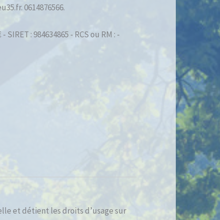
u35.fr. 0614876566.
- SIRET : 984634865 - RCS ou RM : -
lle et détient les droits d’usage sur